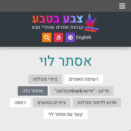
איפוס
יצירת קשר
אמני הקבוצה
אודות צבע בטבע
צ
ב
ע
ב
ט
ב
ע
ק
ב
ו
צ
ת
א
מ
נ
י
ם
ש
ו
ח
ר
י
ט
ב
ע
English
אסתר לוי
רשימת האמנים
ציורי מנדלות
מייצב - "אישה&nbsp;קלועה"
אחותי כלה
סדנא ללימוד מנדלות
ציורים בטושים
רזומה
קשר עם אסתר לוי